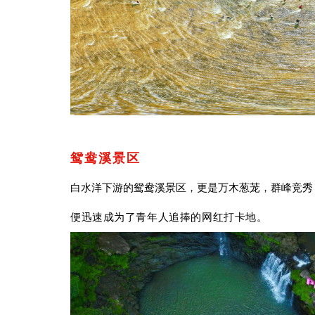
鸳鸯溪景区
白水洋下游的
鸳鸯溪
景区，
更是万木葱茏，群峰竞秀
便迅速成为了青年人追捧的
网红打卡地。