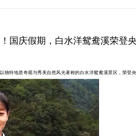
国！国庆假期，白水洋鸳鸯溪荣登
以独特地质奇观与秀美自然风光
著称的
白水洋鸳鸯溪景区，
荣登