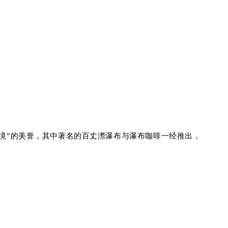
境”的美誉，
其中著名的
百丈漈瀑布
与瀑布咖啡
一经推出，