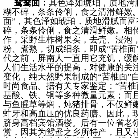
鸳鸯面：
其色泽如琥珀，质地滑
糊不碎，条条伶俐，食之清滑鲜嫩。
面”，其色泽如琥珀，质地滑腻而富
碎，条条伶俐，食之清滑鲜嫩。相
作，采野生柞树果实，去壳、浸泡
粉、煮熟，切成细条，即成“苦椎面”
代之前，屏南人一直用它充饥，缓
人们生活水平的提高，对健康的关
变化，纯天然野果制成的“苦椎面”
时尚食品。据有关专家鉴定：“苦椎
基酸、铁、铜等多种微量元素；而且
与鱼腥草等焖，炖猪排骨，不仅鲜
蛀牙和高血压的优良药膳。因此，现
跻身高档宾馆酒楼。后有一位省老
赏，因其为鸳鸯之乡所特产，且又相