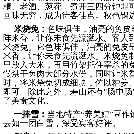
精、老酒、葱花，煮开三四分钟即
回味无穷，成为待客佳点。秋色锅
米烧兔：
色味俱佳，油亮的兔皮
阵米香，让你未食先流涎水。客人
米烧兔。它色味俱佳，油亮的兔皮
米香，让你未食先流涎水。米烧兔
里放入大米，再用竹架托住宰杀的
慢烘干兔肉大部分水份，同时让米
时，将米烧兔切成细块，佐以糟姜
即可。除此之外，寿山还有“肠中肠
了美食文化。
一捧雪：
当地特产“养美妞”豆
去如一团白雪，深受宾客好评。