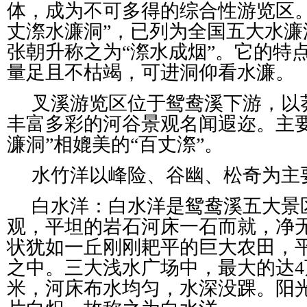
体，成为不可多得的综合性游览区
丈漈水濂洞”，已列为全国五大水
张朝升称之为“漈水成烟”。它的特
量足且不枯竭，可进洞仰看水濂。
叉溪游览区位于鸳鸯溪下游，以
丰富多彩的河谷景观名闻遐迩。主
濂洞”相媲美的“百丈漈”。
水竹洋以峰险、谷幽、松奇为主
白水洋：白水洋是鸳鸯溪五大景
观，平坦的岩石河床一石而就，净
状犹如一丘刚刚耙平的巨大农田，
之中。三大浅水广场中，最大的达4
米，河床布水均匀，水深没踝。阳