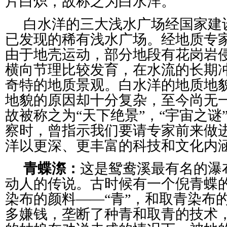
片白炽，故称之为白水洋。
白水洋的三大浅水广场经国家建
已发现的稀有浅水广场。经地质专
由于地壳运动，部分地段有花岗岩
横向节理比较发育，在水流的长期
奇特的地质景观。白水洋的地质地
地貌的原因却十分复杂，至今尚无
故被称之为“天下绝景”，“宇宙之谜
察时，曾指示我们要请专家前来做
洋以更深、更丰富的科技和文化内
青蝶漈：
这是鸳鸯溪最有名的瀑
动人的传说。古时候有一个倪青蝶
染布的颜料——“青”，和取青染布
多嫌钱，垄断了种青和取青的技术