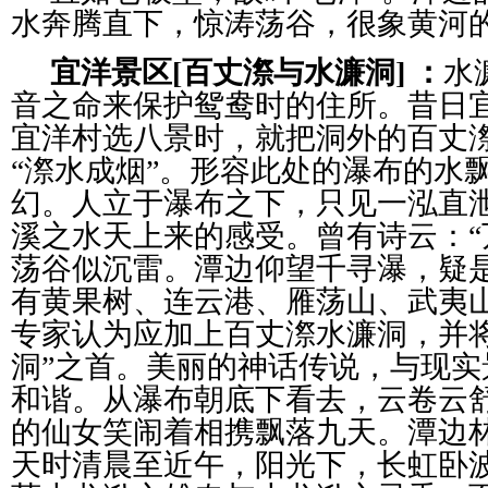
水奔腾直下，惊涛荡谷，很象黄河
宜洋景区[百丈漈与水濂洞] ：
水
音之命来保护鸳鸯时的住所。昔日
宜洋村选八景时，就把洞外的百丈
“漈水成烟”。形容此处的瀑布的水
幻。人立于瀑布之下，只见一泓直
溪之水天上来的感受。曾有诗云：
荡谷似沉雷。潭边仰望千寻瀑，疑
有黄果树、连云港、雁荡山、武夷
专家认为应加上百丈漈水濂洞，并
洞”之首。美丽的神话传说，与现
和谐。从瀑布朝底下看去，云卷云
的仙女笑闹着相携飘落九天。潭边
天时清晨至近午，阳光下，长虹卧