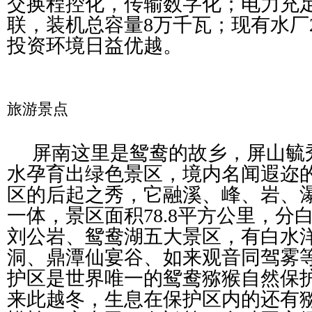
交换程控化，传输数字化；电力充
联，装机总容量8万千瓦；现有水厂2
投资环境日益优越。
旅游景点
屏南这里是鸳鸯的故乡，屏山毓
水孕育出绿色景区，境内名闻遐迩
区的后起之秀，它融溪、峰、岩、
一体，景区面积78.8平方公里，分
刘公岩、鸳鸯湖五大景区，有白水
洞、鼎潭仙宴谷、如来观音同驾雾
护区是世界唯一的鸳鸯猕猴自然保
来此越冬，生息在保护区内的还有