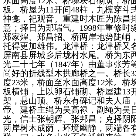
水面高度12米。桥堍块石砌筑，桥
板。桥屋为11开间48柱，九檩穿
神龛，祀观音。重建时木匠为陈昌
意；择日为郑瑞气。1998年重修
郑家煌、郑昌招。桥两岸地势陡峭
托得更加雄伟。龙津桥：龙津桥又
屏南县屏城乡后垅村水尾。桥为东
光二十七年（1847年）由董事张
尚好的折线型木拱廊桥之一。桥长33.
度23米，桥面至水面高度12米。
板横铺，上以卵石铺砌。桥屋建13
架，悬山顶。桥东有碑记和夫人庙
帝。建桥主绳为吴高禄，副绳为吴
光，信士张朝辉、张邦昌；克择阴
两岸树木成荫，环境幽静，两端各