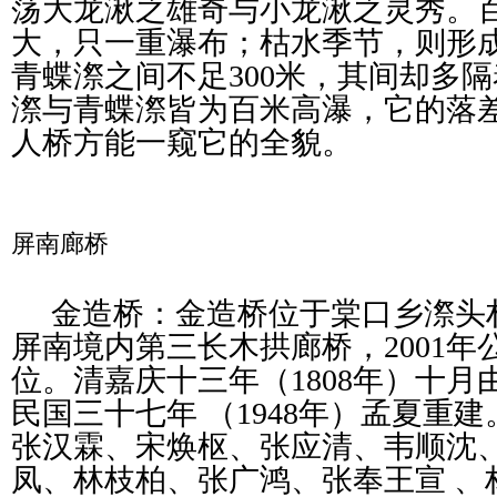
荡大龙湫之雄奇与小龙湫之灵秀。
大，只一重瀑布；枯水季节，则形
青蝶漈之间不足300米，其间却多
漈与青蝶漈皆为百米高瀑，它的落差
人桥方能一窥它的全貌。
屏南廊桥
金造桥：金造桥位于棠口乡漈头
屏南境内第三长木拱廊桥，2001
位。清嘉庆十三年（1808年）十
民国三十七年 （1948年）孟夏重
张汉霖、宋焕枢、张应清、韦顺沈
凤、林枝柏、张广鸿、张奉王宣 、