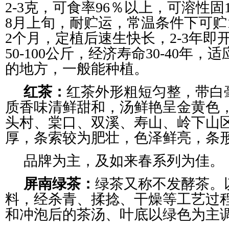
2-3克，可食率96％以上，可溶性固
8月上旬，耐贮运，常温条件下可贮1
2个月，定植后速生快长，2-3年
50-100公斤，经济寿命30-40年
的地方，一般能种植。
红茶：
红茶外形粗短匀整，带白
质香味清鲜甜和，汤鲜艳呈金黄色
头村、棠口、双溪、寿山、岭下山
厚，条索较为肥壮，色泽鲜亮，条
品牌为主，及如来春系列为佳。
屏南绿茶：
绿茶又称不发酵茶。
料，经杀青、揉捻、干燥等工艺过
和冲泡后的茶汤、叶底以绿色为主