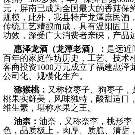
元，屏南已成为全国最大的香菇保
规模，此外，我县特产龙潭庶民酒
传统工艺精酿而成，具有温阳固卫
功效，深受广大消费者亲睐，产品
惠泽龙酒（龙潭老酒）：
是远近
百年的家庭作坊历史，工艺、技术
客商投资1000万元成立了福建惠
公司化、规模化生产。
猕猴桃：
又称软枣子、狗枣子，
桃果实鲜美，风味独特，酸甜适口
维生素，堪称水果之王。
油柰：
油奈，又称奈李，桃形李
色，品质极上，肉厚、质脆、清甜，单