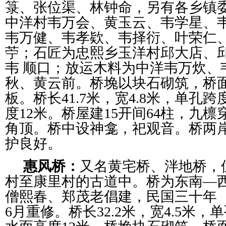
箓、张位渠、林钟命，另有各乡镇委
中洋村韦万会、黄玉云、韦学星、
韦万健、韦孝欵、韦择衍、叶荣仁
苧；石匠为忠熙乡玉洋村邱大店、
韦 顺口；放运木料为中洋韦万炊、
秋、黄云前。桥堍以块石砌筑，桥
板。桥长41.7米，宽4.8米，单孔跨
度12米。桥屋建15开间64柱，九
角顶。桥中设神龛，祀观音。桥两
护良好。
惠风桥：
又名黄宅桥、泮地桥，
村至康里村的古道中。桥为东南—
僧熙春、郑茂老倡建，民国三十年（19
6月重修。桥长32.2米，宽4.5米，