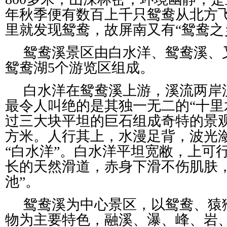
年秋季便有数百上千只鸳鸯从北方飞
里就发现鸳鸯，故屏南又有“鸳鸯之
鸳鸯溪景区由白水洋、鸳鸯溪、
鸳鸯湖5个游览区组成。
白水洋在鸳鸯溪上游，溪流两岸
最令人叫绝的是其独一无二的“十里水
过三大块平坦的巨石组成奇特的景
方米。人行其上，水漫足背，波光
“白水洋”。白水洋平坦宽敝，上可
长的天然滑道，赤身下滑不伤肌肤
池”。
鸳鸯溪为中心景区，以鸳鸯、猿
物为主要特色，融溪、瀑、峰、岩