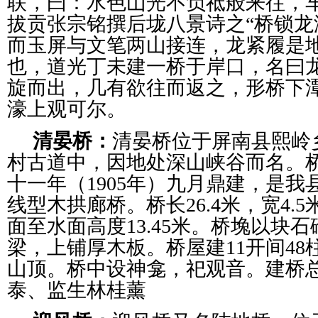
联，曰：水色山光不负祗般来往，
拔贡张宗铭撰后垅八景诗之“桥锁龙
而玉屏与文笔两山接连，龙紧履是
也，道光丁未建一桥于岸口，名曰
旋而出，几有欲往而返之，形桥下
濠上观可尔。
清晏桥：
清晏桥位于屏南县熙岭
村古道中，因地处深山峡谷而名。
十一年（1905年）九月鼎建，是
线型木拱廊桥。桥长26.4米，宽4.5
面至水面高度13.45米。桥堍以块
梁，上铺厚木板。桥屋建11开间48
山顶。桥中设神龛，祀观音。建桥
泰、监生林桂薰