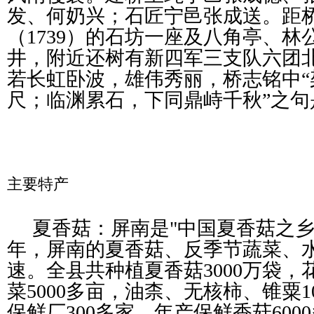
发、何奶兴；石匠宁邑张成送。距
（1739）的石坊一座及八角亭、
井，附近还树有新四军三支队六团
若长虹卧波，雄伟秀丽，桥志铭中
尺；临渊累石，下同鼎峙千秋”之句
主要特产
夏香菇：屏南是"中国夏香菇之乡
年，屏南的夏香菇、反季节蔬菜、
速。全县共种植夏香菇3000万袋，花
菜5000多亩，油柰、无核柿、锥粟
保鲜厂300多家，年产保鲜香菇6000