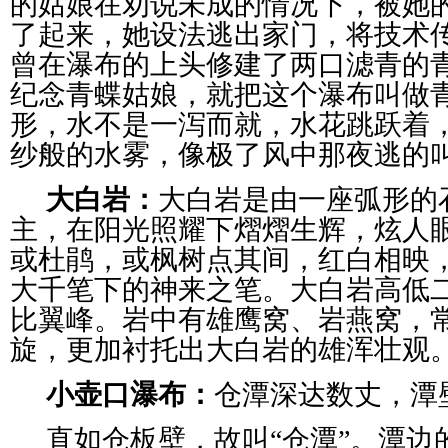
的姑娘在劝说未成的情况下，被她
了起来，她设法逃出家门，将技术
曾在瀑布的上头修建了两口滤青的
纪念青蝶姑娘，就把这个瀑布叫做
形，水不是一泻而就，水花跳跃着
纱般的水雾，像极了风中那夜逃的
大白岩：
大白岩是由一座弧形的
主，在阳光照耀下熠熠生辉，炫人
或杜鹃，或枫树点其间，红白相映
大千笔下的神来之笔。大白岩高低
比翼峰。岩中有雄鹰窝、岩燕窝，
旋，更加衬托出大白岩的雄浑壮观
小壶口瀑布：
仓潭深达数丈，潭
直如仓板壁，故叫“仓潭”。潭边