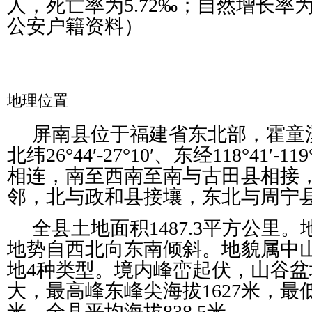
人，死亡率为5.72‰；自然增长率为
公安户籍资料）
地理位置
屏南县位于福建省东北部，霍童
北纬26°44′-27°10′、东经118°41′
相连，南至西南至南与古田县相接
邻，北与政和县接壤，东北与周宁
全县土地面积1487.3平方公里
地势自西北向东南倾斜。地貌属中
地4种类型。境内峰峦起伏，山谷
大，最高峰东峰尖海拔1627米，最
米，全县平均海拔838.5米