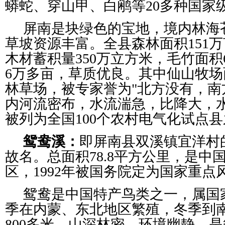
蟒蛇、穿山甲、白鹇等20多种国家
屏南是块绿色的宝地，境内林海
草坡资源丰富。全县森林面积151万亩
木材蓄积量350万立方米，毛竹面
6万多亩，草质优良。其中仙山牧场
林草场，被专家誉为"北方没有，南
内河流密布，水流湍急，比降大，水
被列为全国100个农村电气化试点
鸳鸯溪：
即屏南县双溪镇宜洋村
故名。总面积78.8平方公里，是中
区，1992年被国务院定为国家重点
鸳鸯是中国特产鸟类之一，属国
季在内蒙、东北地区繁殖，冬季到
800多米，山深林密，环境幽静，