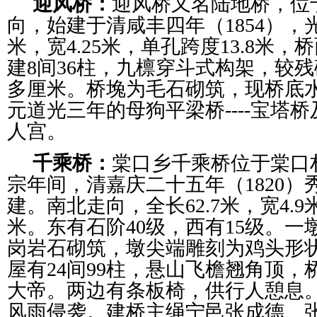
迎风桥：
迎风桥又名陆地桥，位
向，始建于清咸丰四年（1854），
米，宽4.25米，单孔跨度13.8米
建8间36柱，九檩穿斗式构架，较残
多厘米。桥堍为毛石砌筑，现桥底
元道光三年的母狗平梁桥----宝塔
人宫。
千乘桥：
棠口乡千乘桥位于棠口
宗年间，清嘉庆二十五年（1820
建。南北走向，全长62.7米，宽4.9
米。东有石阶40级，西有15级。
岗岩石砌筑，墩尖端雕刻为鸡头形状。
屋有24间99柱，悬山飞檐翘角顶
大帝。两边有条板椅，供行人憩息
风雨侵袭。建桥主绳宁邑张成德、