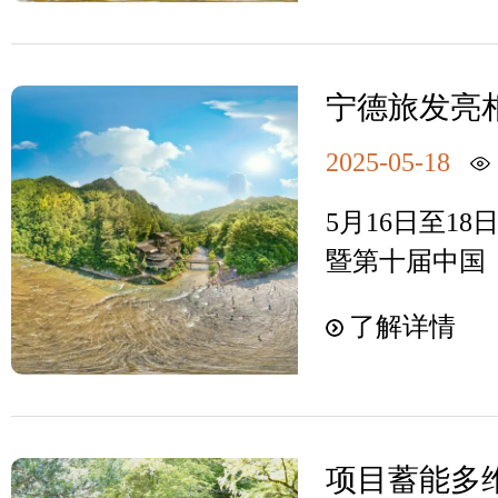
端午假期及旺
署巡察问题整
造世界级旅游
服务优化、安
此次“优服务
的问题，立即
来，白水洋·
景区核心竞争
样，包含全员
层次问题和涉
游目的地的打
宁德旅发亮
力量，严格按
题活动学习、
制，长期持续
屏南旅游国际
理体系，打造
表培训等，全
2025-05-18
二、巡察反馈
情、体育激情
务样板，提升
入，热情高涨
贯彻习近平新
为白水洋·鸳
5月16日至1
团将积极与屏
练、积极参与
不到位1.关于
劲动力。
暨第十届中国
立常态化沟通
饱满的热情、
和旅游工作重
会在厦门国际
压实工作责任
的作风完成好
了解详情
况（已完成）
以“山海宁德 
周春海书记强
作。安全生产
度。及时跟进
225平方米特
动下，白水洋
是企业的灵魂
讲话重要批示
园、茶旅产业
望屏南县委、
项行动，是深
别是习近平总
色资源，成为
统一思想、坚
动精神的重要
项目蓄能多维
要论述，截至
足流连。宁德