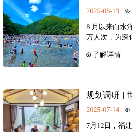
体责任的情况
南县再次聚
作人员的消防
从实抓好巡察
2025-08-13
提升
下一步，两景
任务，第一时
练，不断完善
8 月以来白
巡察反馈会精
为景区安全稳
万人次，为深
落实工作，要
区文旅品质提
和行动统一到
了解详情
适安全的旅游
上来，确保整
委书记周春海
立了以景区党
区开展调研，
记、主任为常
谈会。市旅发
会班子为成员
规划调研｜
理黄良框、财
旅厅齐聚屏
做好整改工作
研组一行实地
2025-07-14
游目的地新
调，持续督促
升建设情况，
效有序开展。
7月12日，
工作指导精神