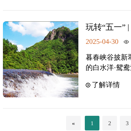
定专人负责，
限公司主办，
丨文旅霞浦霞
览体验。 以
作法，确保责
宣传载体定期
司、屏南圣阳
半岛，三面傍
为摄影爱好者与
挥带头作用，
新。五是强化
办，屏南白水
滩、下尾岛两
浪拍打礁石激
玩转“五一”
感，主动下沉
和改进公共领
员会、屏南县
沿途的海尾城堡
卡，趣游山
“海上洞穴” 
技术人员要坚
行）》要求，
局、屏南县应
2025-04-30
咖啡屋等平台
处游客争相合
量。真正在一
台账，及时进
屏南县消防大
游客点上一杯
沿途的海尾城堡
暮春峡谷披新
题，在一线打
三校”制度，
现场支持指导
敌海景，或是
咖啡屋等平台
的白水洋·鸳
磨团队的战斗
布审批表》6
为景区入口持
展，宁德市旅
地，不少游客
特景观成绝景
升服务品质优
布。3.关于“
火灾应急处置
了解详情
源的独特魅力
边欣赏无敌海
享宁山宁海宁
理层要以身作
改情况（已完
处置、景区游
梁。展望未来
光。 素有 “
五月时节的鸳
的工作作风、
健全完善保密
旨在检验景区
资源，深化融
的白水洋，在
秘境里，成双
杆、作表率，
洋鸳鸯溪风景
以及在突发事
更优质的服务
百丈漈瀑布旁的
永恒与浪漫甜
识、服务意识
制度》，包含
配合等能力，
«
1
2
3
宁德” 的美好
年轻人热捧的
溪大峡谷听溪