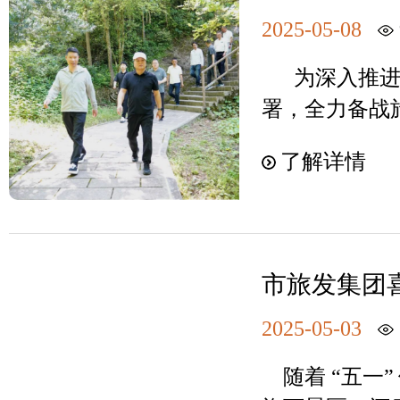
水洋景区品质
景区品质升
充分发扬军事
领学促学。充
验，全方位展
2025-05-08
持续推进现有
神，牢筑安全
领学促学作用，
源丨闽东日报·
程按期完工，
的精神面貌，
为深入推进“
组学习会专题
丨宁德旅发宁德
要建立健全合
水洋·鸳鸯溪
署，全力备战
和旅游工作重
电动游船模型
班，强化统筹
白水洋·鸳鸯
洋・鸳鸯溪景
干部会议、党
船以零排放、
了解详情
推动白水洋景
服务创新为驱
市旅发集团董
活动等，补学
关注，搭载宁
来源：公众号
设，强化安全
苏健带队赴白
记关于文化和
统，是福建省
通路线：自驾
打造“安全放
设进展情况并
及时跟进学习
舶－3”符号
或“鸳鸯溪景区
国家级旅游服
团副总经理薛
游工作最新重
备直翼舵桨并
市旅发集团喜
出发约3小时
式、高品质的
建新参加调研
组织各类形式学
旅消费活力
舶-3”标志的
南，乘坐8路
界地质公园金
化与市旅发集
2025-05-03
形态工作责任
高绿色等级。
到白水洋或鸳
景区独特的旅
鸯溪景区项目
（已完成）：
为宁德探索 “
随着 “五一”
装备：记得带
区品质提升，
习《福建省党