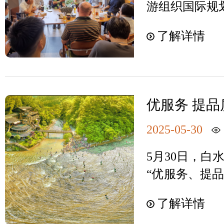
改第一责任人
游组织国际规划
消业态多元布
动履行巡察整
Semone）
质优化、应急
了解详情
抓总、靠前指
（Stuart Gi
调研。 调研
单，逐项研究
等单位的陪同
建设、建立合
作。制定《中
游目的地，一
效运营管理、
胜区委员会关
区考察调研，
系等方面深入
优服务 提品
意见整改方案
县文体和旅游
“苦练内功
改进措施，明
觉履行“一岗
名胜区管委会
2025-05-30
游安全！
提升景区品牌
域整改工作，
队陪同调研。
推动白水洋景
5月30日，白
格落实整改情
旅厅调研组及
与屏南县的共
“优服务、提
主持召开了1
围绕屏南县旅
期以来给予旅
验收，全员以
题会议，听取
提升、侨乡优
了解详情
表示集团将与
水准，以饱满
决整改过程中
容，与陪同调
力，在项目建