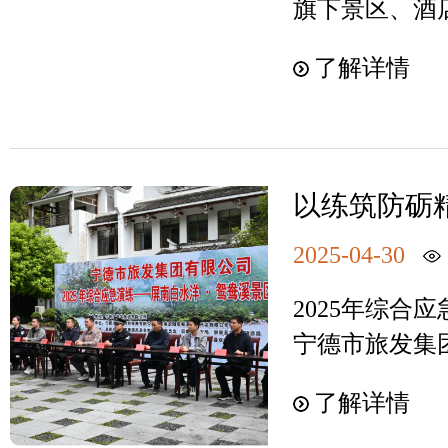
交响” 号“三
旗下景区、酒
等装备，打水
面完成各项建
任追究办法（
沙避风港、四
峰，旅游市场
盆等，方便在
和服务迎接八
组）意识形态
了解详情
频播放形势等
盛、消费红火
一定要穿防滑
来，周文玲强
识形态工作责
赴山海”的沉
力全面释放，为
免在湿滑的岩
基础设施提升
实通报制度。2
旅订阅号屏南
奠定坚实基础
护好手机、相
广、服务优化
识形态领域情
下绝景，宇宙
引爆人气 作
也能尽情拍照
格遵循“安全
以练筑防砺
风险，维护意
示其8万平方
发集团旗下景
不可少，如防
区组织开展2
原则，以“干
“双审制”。
护区等地质奇
吸引八方来客
2025-04-30
防止晒伤；为
务”为宗旨，
批表，外请专
作。平坦的岩
首日游客达54
全，请勿携带
提速项目建设
政治背景和授
2025年综合应
净无沙砾，铺
大京沙滩上，
景区营业时间8:0
遵循“微改造
证授课内容的
宁德市旅发集团
水广场中，面
家庭在帐篷享
检票；咨询电话05
游旺季时段，
宣传载体。对
区专场）在屏
最宽处182
多处特色打卡
了解详情
照目标任务，
排查，更新宣
本次综合应急
阳光下，洋面
客提供一站式
运营筑牢坚实