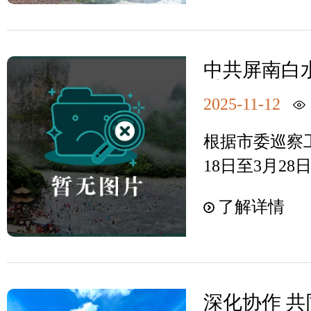
次消防应急演
开展，现场模
的场景。在安
中共屏南白
即启动应急救
委员会 关
应：开展疏散
2025-11-12
报
通道有序撤离
根据市委巡察工
场开展扑救，
18日至3月2
进行紧急救护
了巡察，并于2
迅速，全体人
了解详情
见。按照党务
受伤人员得到
求，现将巡察
标。通过此次
一、党委及主
防应急预案的
（一）景区党
力，进一步增
深化协作 共