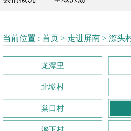
当前位置 :
首页
>
走进屏南
>
漈头
龙潭里
北墘村
棠口村
漈下村