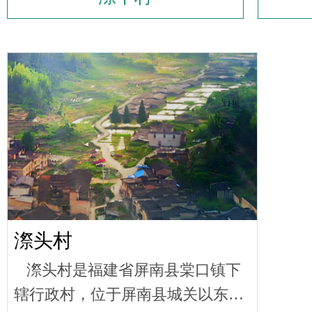
漈头村
漈头村是福建省屏南县棠口镇下
辖行政村，位于屏南县城关以东省