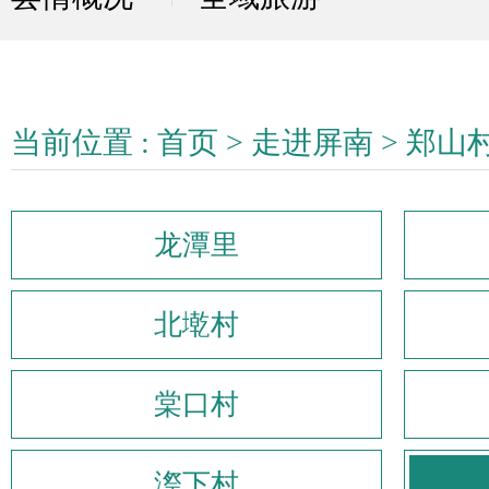
当前位置 :
首页
>
走进屏南
>
郑山
龙潭里
北墘村
棠口村
漈下村