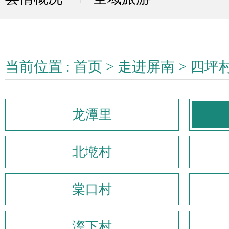
当前位置 :
首页
>
走进屏南
>
四坪
龙潭里
北墘村
棠口村
漈下村